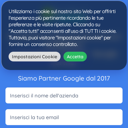
Salta
al
Utilizziamo i cookie sul nostro sito Web per offrirti
contenuto
l'esperienza più pertinente ricordando le tue
preferenze e le visite ripetute. Cliccando su
"Accetta tutti" acconsenti all'uso di TUTTI i cookie.
Creazione professionale annunci
Tuttavia, puoi visitare "Impostazioni cookie" per
pubblicitari
fornire un consenso controllato.
su Google con Enfasi® – Google
Impostazioni Cookie
Accetta
Partner
Siamo Partner Google dal 2017